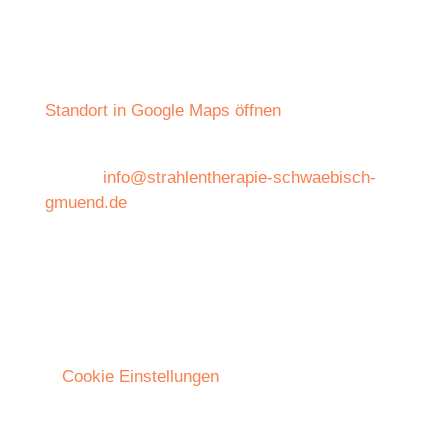
Strahlentherapie Schwäbisch Gmünd
Weißensteiner Str. 39
73525 Schwäbisch Gmünd
Standort in Google Maps öffnen
Tel.: 0 71 71 – 185 87 70
E-Mail:
info@strahlentherapie-schwaebisch-
gmuend.de
Öffnungszeiten: Mo. – Fr. von 8.00 – 18.00 Uhr
sowie nach Vereinbarung
Karriere
RadioOnkologie­Netzwerk
Cookie Einstellungen
Datenschutz
Impressum